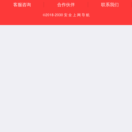
总结会议，总结第一阶段工作成效，表彰先进典型，凝聚安全管
理合力。
自党员实验室先锋岗设立以来，全体研究生党员以“恪守服
务初心 筑牢安全防线”为使命，以安全护航者、习惯守护者、意
识提醒者为目标，认真履行区域安全检查、温馨提醒、隐患跟踪
反馈等职责，常态化深入实验室开展安全巡检，用细心与担当守
护科研家园。
会上，各巡检小组组长依次上台分享工作成果与实践体会，
详细汇报了隐患排查、规范督促、安全宣传等方面的具体举措与
成效。学院对表现突出的学生党员进行表彰，授予“党员安全实
践标兵”和“党员安全责任标兵”荣誉称号，激励党员研究生在实
验室安全管理方面继续发挥先锋模范带头作用，不断强化学院实
验室安全责任意识。
学院党委书记王晗老师在总结讲话中肯定了先锋岗阶段性工
作成绩，强调实验室安全是科研工作和学院高质量发展的前提与
底线，希望全体研究生党员持续发挥表率作用，带动全院师生共
同营造“人人讲安全，处处保安全”的良好氛围，以高质量的党支
部建设成果融入学院高质量的发展目标。
此次阶段总结会既是对前期工作的全面复盘，更是新阶段安