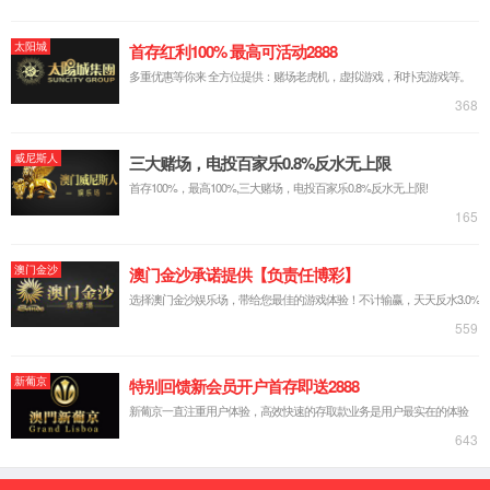
首页 - 美高梅官网集团4688 - 学生活动
学院召开研究生党员实验室安全
巡检先锋岗阶段总结会
为充分发挥研究生党员先锋模范作用，筑牢实验室安全防
线，11月27日，学院召开研究生党员实验室安全巡检先锋岗阶段