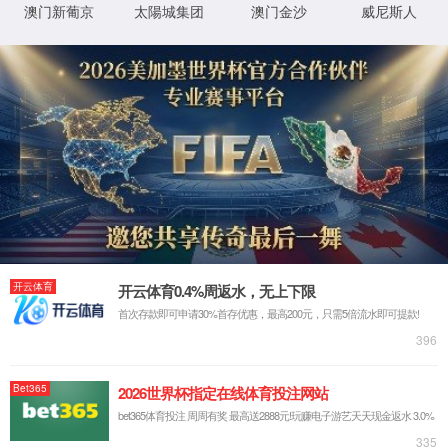
首页
学院概况
人才培养
师资队伍
美高梅官网集团4688
党建工作
招生专业
师德专题